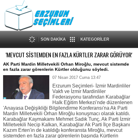
SON DAKİKA
KATEGORİLER
'MEVCUT SİSTEMDEN EN FAZLA KÜRTLER ZARAR GÖRÜYOR'
AK Parti Mardin Milletvekili Orhan Miroğlu, mevcut sistemde
en fazla zarar görenlerin Kürtler olduğunu söyledi.
07 Nisan 2017 Cuma 13:47
Erzurum Seçimleri- İzmir Mardinliler
Vakfı ve İzmir Mardinliler
Federasyonu tarafından Karabağlar
Halk Eğitim Merkezi'nde düzenlenen
'Anayasa Değişikliği Bilgilendirme Konferansı'na Ak Parti
Mardin Milletvekili Orhan Miroğlu konuşmacı olarak katıldı.
Karabağlar Kaymakamı Mehmet Sadık Tunç, Ak Parti İzmir
Milletvekili Necip Kalkan, Karabağlar Ak Parti İlçe Başkanı
Kazım Erten'in de katıldığı konferansta Miroğlu, mevcut
sistemden en fazla zarar görenlerin başında Kürtlerin