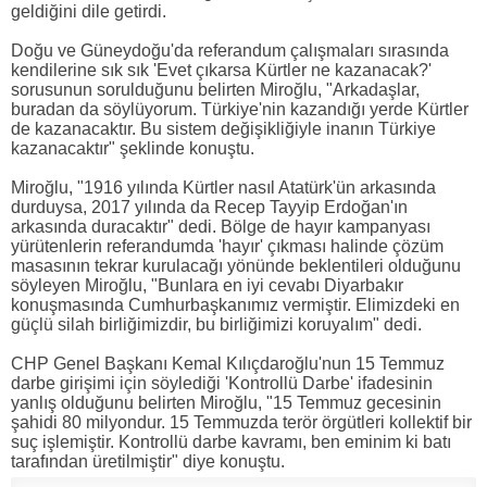
geldiğini dile getirdi.
Doğu ve Güneydoğu'da referandum çalışmaları sırasında
kendilerine sık sık 'Evet çıkarsa Kürtler ne kazanacak?'
sorusunun sorulduğunu belirten Miroğlu, "Arkadaşlar,
buradan da söylüyorum. Türkiye'nin kazandığı yerde Kürtler
de kazanacaktır. Bu sistem değişikliğiyle inanın Türkiye
kazanacaktır" şeklinde konuştu.
Miroğlu, "1916 yılında Kürtler nasıl Atatürk'ün arkasında
durduysa, 2017 yılında da Recep Tayyip Erdoğan'ın
arkasında duracaktır" dedi. Bölge de hayır kampanyası
yürütenlerin referandumda 'hayır' çıkması halinde çözüm
masasının tekrar kurulacağı yönünde beklentileri olduğunu
söyleyen Miroğlu, "Bunlara en iyi cevabı Diyarbakır
konuşmasında Cumhurbaşkanımız vermiştir. Elimizdeki en
güçlü silah birliğimizdir, bu birliğimizi koruyalım" dedi.
CHP Genel Başkanı Kemal Kılıçdaroğlu'nun 15 Temmuz
darbe girişimi için söylediği 'Kontrollü Darbe' ifadesinin
yanlış olduğunu belirten Miroğlu, "15 Temmuz gecesinin
şahidi 80 milyondur. 15 Temmuzda terör örgütleri kollektif bir
suç işlemiştir. Kontrollü darbe kavramı, ben eminim ki batı
tarafından üretilmiştir" diye konuştu.