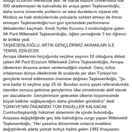
soluğu Erzurum merkezde aldı. İlk olarak Atatürk Üniversitesi'nde
300 akademisyen ile kahvaltıda bir araya gelen Taşkesenlioğlu,
daha sonra üniversite yurtlarını ve taksi duraklarını ziyaret etti.
Minibüs ve halk otobüslerinde yolcularla sohbet etmeyi de ihmal
etmeyen Taşkesenlioğlu'nun gün içerisindeki performansı
dikkatlerden kaçmadı. Kredi Yurtlar Kurumu il müdürlüğüne giden
AK Parti Milletvekili Taşkesenlioğlu, öğlen yemeğinde 3 bin öğrenci
ile birlikte yedi.
TAŞKESENLİOĞLU; ARTIK GENÇLERİMİZ AKRANLARI İLE
TEMSİL EDİLECEK
Avrupa ülkelerinin birçoğunda seçilme yaşının 18 olduğuna dikkat
çeken AK Parti Erzurum Milletvekili Zehra Taşkesenlioğlu, Avrupa
ülkelerinin itirazına anlam verilemediğini söyledi. Genç nüfus
ortalaması dünya ülkelerinde ilk sıralarda yer alan Türkiye'nin
gençlerle temsil edilmesinin önemine değinen Taşkesenlioğlu, "Şu
ana kadar ki seçilme yaşı 25 idi. Bundan sonra şayet referandumda
istenilen sonuca gelinirse gençlerimiz ülke yönetiminde aktif olarak
yer alacaklardır. Gençlerimizin gelecekte ülkenin büyümesinde
büyük katkılar sağlayacağını daha şimdiden görebiliriz" dedi
TÜRKİYE'NİN ÖNÜNDEKİ TÜM ENGELLER KALKACAK
Cumhurbaşkanlığı hükümet sisteminin de içinde bulunduğu
Anayasa değişikliğinde geç bile kalındığına vurgu yapan Milletvekili
Taşkesenlioğlu, "Her yasama döneminde onlarca maddesi
değiştirilerek adeta yamalı bohça haline gelen 1982 Anayasası