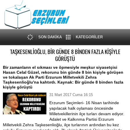
SON DAKİKA
KATEGORİLER
TAŞKESENLİOĞLU, BİR GÜNDE 8 BİNDEN FAZLA KİŞİYLE
GÖRÜŞTÜ
Bir zamanların el sıkması ve öpmesiyle meşkur siyasetçisi
Hasan Celal Güzel, rekorunu bin günde 8 bin kişiyle görüşen
ve tokalaşan Ak Parti Erzurum Milletvekili Zehra
Taşkesenlioğlu'na kahtırdı. Kaynak: Bir günde 8 binden fazla
kişiyle görüştü
31 Mart 2017 Cuma 16:15
Erzurum Seçimleri- 16 Nisan tarihinde
yapılacak halk oylaması öncesinde
Milletvekillerinin ilçe turları devam ediyor.
Adalet ve Kalkınma Partisi Erzurum
Milletvekili Zehra Taşkesenlioğlu, ilçe turlarının ardından bu kez