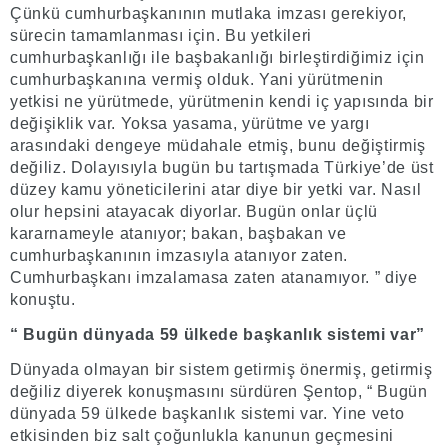
Çünkü cumhurbaşkanının mutlaka imzası gerekiyor,
sürecin tamamlanması için. Bu yetkileri
cumhurbaşkanlığı ile başbakanlığı birleştirdiğimiz için
cumhurbaşkanına vermiş olduk. Yani yürütmenin
yetkisi ne yürütmede, yürütmenin kendi iç yapısında bir
değişiklik var. Yoksa yasama, yürütme ve yargı
arasındaki dengeye müdahale etmiş, bunu değiştirmiş
değiliz. Dolayısıyla bugün bu tartışmada Türkiye’de üst
düzey kamu yöneticilerini atar diye bir yetki var. Nasıl
olur hepsini atayacak diyorlar. Bugün onlar üçlü
kararnameyle atanıyor; bakan, başbakan ve
cumhurbaşkanının imzasıyla atanıyor zaten.
Cumhurbaşkanı imzalamasa zaten atanamıyor. ” diye
konuştu.
“ Bugün dünyada 59 ülkede başkanlık sistemi var”
Dünyada olmayan bir sistem getirmiş önermiş, getirmiş
değiliz diyerek konuşmasını sürdüren Şentop, “ Bugün
dünyada 59 ülkede başkanlık sistemi var. Yine veto
etkisinden biz salt çoğunlukla kanunun geçmesini