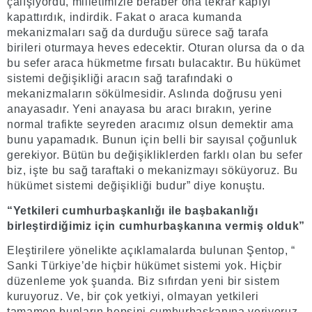
çalışıyordu, milletimizle beraber ona tekrar kapıyı
kapattırdık, indirdik. Fakat o araca kumanda
mekanizmaları sağ da durduğu sürece sağ tarafa
birileri oturmaya heves edecektir. Oturan olursa da o da
bu sefer araca hükmetme fırsatı bulacaktır. Bu hükümet
sistemi değişikliği aracın sağ tarafındaki o
mekanizmaların sökülmesidir. Aslında doğrusu yeni
anayasadır. Yeni anayasa bu aracı bırakın, yerine
normal trafikte seyreden aracımız olsun demektir ama
bunu yapamadık. Bunun için belli bir sayısal çoğunluk
gerekiyor. Bütün bu değişikliklerden farklı olan bu sefer
biz, işte bu sağ taraftaki o mekanizmayı söküyoruz. Bu
hükümet sistemi değişikliği budur” diye konuştu.
“Yetkileri cumhurbaşkanlığı ile başbakanlığı
birleştirdiğimiz için cumhurbaşkanına vermiş olduk”
Eleştirilere yönelikte açıklamalarda bulunan Şentop, “
Sanki Türkiye’de hiçbir hükümet sistemi yok. Hiçbir
düzenleme yok şuanda. Biz sıfırdan yeni bir sistem
kuruyoruz. Ve, bir çok yetkiyi, olmayan yetkileri
tamamen bunların hepsini cumhurbaşkanına veriyoruz