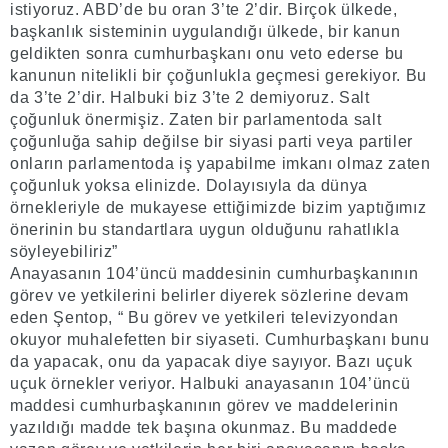
istiyoruz. ABD’de bu oran 3’te 2’dir. Birçok ülkede,
başkanlık sisteminin uygulandığı ülkede, bir kanun
geldikten sonra cumhurbaşkanı onu veto ederse bu
kanunun nitelikli bir çoğunlukla geçmesi gerekiyor. Bu
da 3’te 2’dir. Halbuki biz 3’te 2 demiyoruz. Salt
çoğunluk önermişiz. Zaten bir parlamentoda salt
çoğunluğa sahip değilse bir siyasi parti veya partiler
onların parlamentoda iş yapabilme imkanı olmaz zaten
çoğunluk yoksa elinizde. Dolayısıyla da dünya
örnekleriyle de mukayese ettiğimizde bizim yaptığımız
önerinin bu standartlara uygun olduğunu rahatlıkla
söyleyebiliriz”
Anayasanın 104’üncü maddesinin cumhurbaşkanının
görev ve yetkilerini belirler diyerek sözlerine devam
eden Şentop, “ Bu görev ve yetkileri televizyondan
okuyor muhalefetten bir siyaseti. Cumhurbaşkanı bunu
da yapacak, onu da yapacak diye sayıyor. Bazı uçuk
uçuk örnekler veriyor. Halbuki anayasanın 104’üncü
maddesi cumhurbaşkanının görev ve maddelerinin
yazıldığı madde tek başına okunmaz. Bu maddede