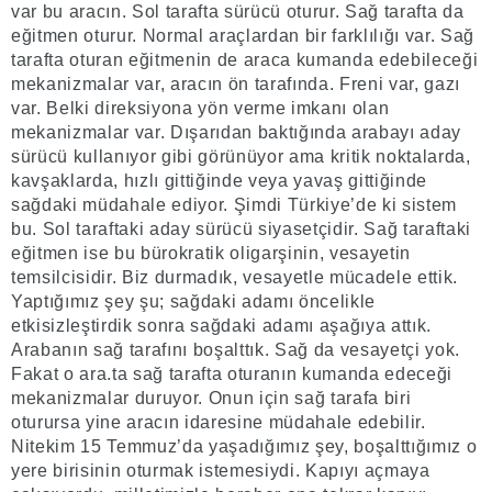
var bu aracın. Sol tarafta sürücü oturur. Sağ tarafta da
eğitmen oturur. Normal araçlardan bir farklılığı var. Sağ
tarafta oturan eğitmenin de araca kumanda edebileceği
mekanizmalar var, aracın ön tarafında. Freni var, gazı
var. Belki direksiyona yön verme imkanı olan
mekanizmalar var. Dışarıdan baktığında arabayı aday
sürücü kullanıyor gibi görünüyor ama kritik noktalarda,
kavşaklarda, hızlı gittiğinde veya yavaş gittiğinde
sağdaki müdahale ediyor. Şimdi Türkiye’de ki sistem
bu. Sol taraftaki aday sürücü siyasetçidir. Sağ taraftaki
eğitmen ise bu bürokratik oligarşinin, vesayetin
temsilcisidir. Biz durmadık, vesayetle mücadele ettik.
Yaptığımız şey şu; sağdaki adamı öncelikle
etkisizleştirdik sonra sağdaki adamı aşağıya attık.
Arabanın sağ tarafını boşalttık. Sağ da vesayetçi yok.
Fakat o ara.ta sağ tarafta oturanın kumanda edeceği
mekanizmalar duruyor. Onun için sağ tarafa biri
oturursa yine aracın idaresine müdahale edebilir.
Nitekim 15 Temmuz’da yaşadığımız şey, boşalttığımız o
yere birisinin oturmak istemesiydi. Kapıyı açmaya