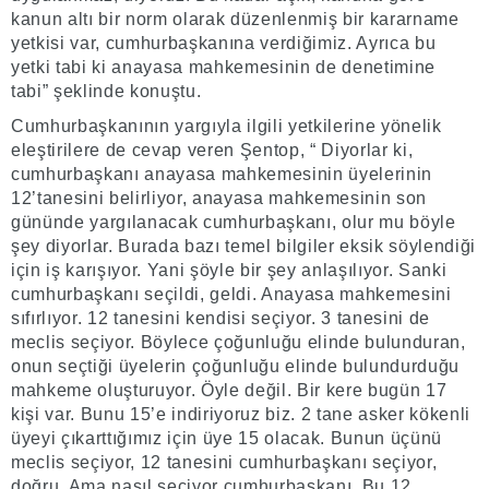
kanun altı bir norm olarak düzenlenmiş bir kararname
yetkisi var, cumhurbaşkanına verdiğimiz. Ayrıca bu
yetki tabi ki anayasa mahkemesinin de denetimine
tabi” şeklinde konuştu.
Cumhurbaşkanının yargıyla ilgili yetkilerine yönelik
eleştirilere de cevap veren Şentop, “ Diyorlar ki,
cumhurbaşkanı anayasa mahkemesinin üyelerinin
12’tanesini belirliyor, anayasa mahkemesinin son
gününde yargılanacak cumhurbaşkanı, olur mu böyle
şey diyorlar. Burada bazı temel bilgiler eksik söylendiği
için iş karışıyor. Yani şöyle bir şey anlaşılıyor. Sanki
cumhurbaşkanı seçildi, geldi. Anayasa mahkemesini
sıfırlıyor. 12 tanesini kendisi seçiyor. 3 tanesini de
meclis seçiyor. Böylece çoğunluğu elinde bulunduran,
onun seçtiği üyelerin çoğunluğu elinde bulundurduğu
mahkeme oluşturuyor. Öyle değil. Bir kere bugün 17
kişi var. Bunu 15’e indiriyoruz biz. 2 tane asker kökenli
üyeyi çıkarttığımız için üye 15 olacak. Bunun üçünü
meclis seçiyor, 12 tanesini cumhurbaşkanı seçiyor,
doğru. Ama nasıl seçiyor cumhurbaşkanı. Bu 12