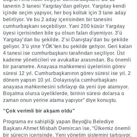
tanenin 3 tanesi Yargıtay’dan geliyor. Yargıtay kendi
içinde seçim yapıyor, her boş koltuk için 3 tane aday
belirliyor. Ve bu 2 aday içerisinden bir tanesini
cumhurbaşkanı seçebiliyor. Yani 200 küsür Yargıtay
üyesi içerisinden bile şu olsun falan diyemiyor. 3’ü
Yargıtay’dan bu şekilde. 2’si Danıştay’dan bu şekilde
geliyor. 3’ü yine YÖK’ten bu şekilde geliyor. Geri kalan
4 tanesi ise cumhurbaşkanı tarafından seçiliyor. Üst
kademe yöneticileri ve avukatlar arasından. Bu önemli
bir parametre. Anayasa mahkemesi üyelerinin görev
süresi 12 yıl. Cumhurbaşkanının görev süresi ise yıl. 2
dönem yapsın 10 yıl. Dolayısıyla cumhurbaşkanı
anayasa mahkemesini sıfırlayıp da yeni üye atamıyor.
Boşalma olursa üyeliklerde, birinin süresi dolarsa o
zaman onun yerine atama yapıyor” diye konuştu.
“Çok verimli bir akşam oldu”
Programa ev sahipliği yapan Beyoğlu Belediye
Başkanı Ahmet Misbah Demircan ise, “Ülkemiz önemli
bir sürecin içerisinde. Yeni yönetim sistemini tartışıyor.