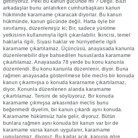
getiriyoruz. Peki bu kanun gücünde mi ? Değil. Bazı
arkadaşlar bunu anlatırken cumhurbaşkanı kanun
hükminde kararname çıkaracak diyorlar. Bu kanun
hükmünde, kanun gücünde değil. Hatta öyle bir
sınırlamış, düzenlemişiz ki; Bir, sadece yürütme
yetkisinin kullanımıyla ilgili çıkarılabilir. İkincisi, temel
haklarla ilgili. Siyasi haklar ve hürriyetlerle ilgili
kararname çıkartılamaz. Üçüncüsü, anayasada kanunla
düzenlenebilir diye bahsedilen hususlarda kararname
çıkartılamaz. Anayasada 78 yerde bu konu kanunla
düzenlendi. Bu konu kanunla düzenlenir, diyor. Buna
rağmen anayasada gösterilmese bile meclis bir konuda
kanun çıkarmışsa o konuda kararname çıkartılamaz,
diyor. Konunla düzenlenen alanda kararname
çıkartılamaz. Tersini de söylüyoruz. Bir konuda
kararname çıkmışsa arkasından meclis bunu
beğenmedi diyelim, bir kanun çıkardı aynı konuda.
Kararname hükümsüz hale gelir, diyoruz. Bütün
bunlara rağmen aynı konuda bir kanun var bir de
kararname varsa kanun uygulanır, kararname
uygulanmaz, diyoruz. Bu kadar açık, kanuna göre