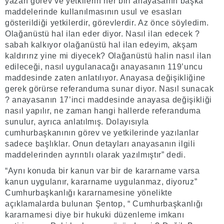
yazan görev ve yetkilerin her biri anayasanın başka
maddelerinde kullanılmasının usul ve esasları
gösterildiği yetkilerdir, görevlerdir. Az önce söyledim.
Olağanüstü hal ilan eder diyor. Nasıl ilan edecek ?
sabah kalkıyor olağanüstü hal ilan edeyim, akşam
kaldırırız yine mi diyecek? Olağanüstü halin nasıl ilan
edileceği, nasıl uygulanacağı anayasanın 119’uncu
maddesinde zaten anlatılıyor. Anayasa değişikliğine
gerek görürse referanduma sunar diyor. Nasıl sunacak
? anayasanın 17’inci maddesinde anayasa değişikliği
nasıl yapılır, ne zaman hangi hallerde referanduma
sunulur, ayrıca anlatılmış. Dolayısıyla
cumhurbaşkanının görev ve yetkilerinde yazılanlar
sadece başlıklar. Onun detayları anayasanın ilgili
maddelerinden ayrıntılı olarak yazılmıştır” dedi.
“Aynı konuda bir kanun var bir de kararname varsa
kanun uygulanır, kararname uygulanmaz, diyoruz”
Cumhurbaşkanlığı kararnamesine yönelikte
açıklamalarda bulunan Şentop, “ Cumhurbaşkanlığı
kararnamesi diye bir hukuki düzenleme imkanı